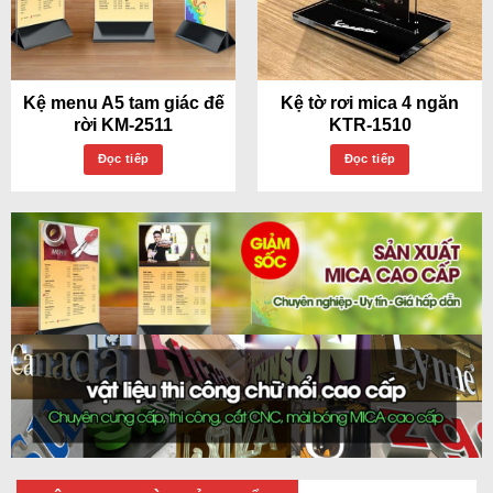
Kệ menu A5 tam giác đế
Kệ tờ rơi mica 4 ngăn
rời KM-2511
KTR-1510
Đọc tiếp
Đọc tiếp