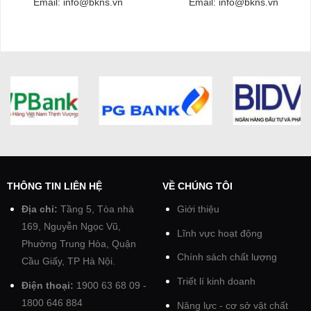
Email: info@bkns.vn
Email: info@bkns.vn
THÔNG TIN LIÊN HỆ
VỀ CHÚNG TÔI
Địa chỉ:
Tầng 5, Tòa nhà
Giới thiệu
169, Nguyễn Ngọc Vũ,
Lĩnh vực hoạt động
Phường Trung Hòa, Quận
Chính sách chất lượng
Cầu Giấy, TP Hà Nội.
Triết lí kinh doanh
Điện thoại:
1900 63 68 09 -
1800 646 884
Năng lực - cơ sở vật chất