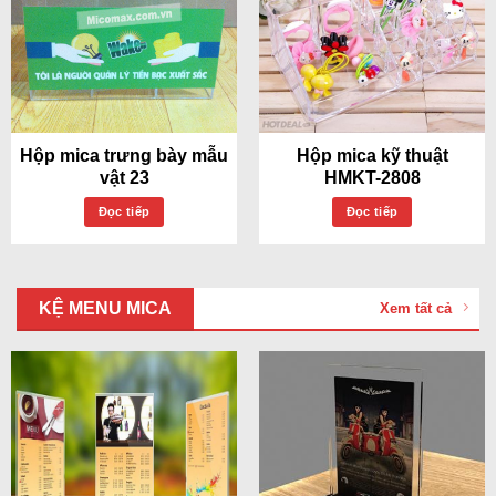
Hộp mica trưng bày mẫu
Hộp mica kỹ thuật
vật 23
HMKT-2808
Đọc tiếp
Đọc tiếp
KỆ MENU MICA
Xem tất cả