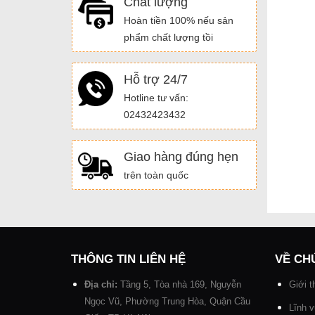
Chất lượng
Hoàn tiền 100% nếu sản
phẩm chất lượng tồi
Hỗ trợ 24/7
Hotline tư vấn:
02432423432
Giao hàng đúng hẹn
trên toàn quốc
THÔNG TIN LIÊN HỆ
VỀ CH
Địa chỉ:
Tầng 5, Tòa nhà 169, Nguyễn
Giới t
Ngọc Vũ, Phường Trung Hòa, Quận Cầu
Lĩnh 