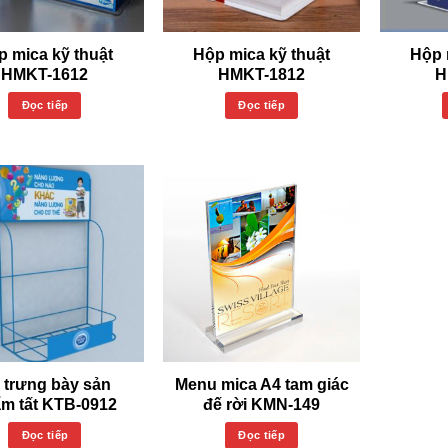
p mica kỹ thuật
Hộp mica kỹ thuật
Hộp 
HMKT-1612
HMKT-1812
H
Đọc tiếp
Đọc tiếp
 trưng bày sản
Menu mica A4 tam giác
m tất KTB-0912
đế rời KMN-149
Đọc tiếp
Đọc tiếp