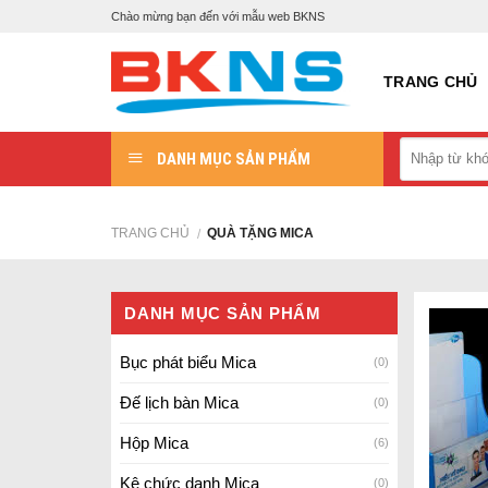
Skip
Chào mừng bạn đến với mẫu web BKNS
to
content
TRANG CHỦ
DANH MỤC SẢN PHẨM
TRANG CHỦ
QUÀ TẶNG MICA
/
DANH MỤC SẢN PHẨM
Bục phát biểu Mica
(0)
Đế lịch bàn Mica
(0)
Hộp Mica
(6)
Kệ chức danh Mica
(0)