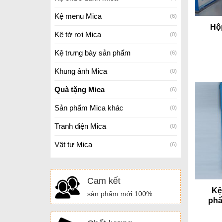
Kệ menu Mica
(6)
Hộ
Kệ tờ rơi Mica
(0)
Kệ trưng bày sản phẩm
(6)
Khung ảnh Mica
(0)
Quà tặng Mica
(6)
Sản phẩm Mica khác
(0)
Tranh điện Mica
(0)
Vật tư Mica
(6)
Cam kết
Kệ
sản phẩm mới 100%
phẩ