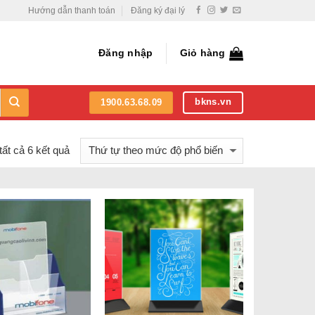
Hướng dẫn thanh toán
Đăng ký đại lý
Đăng nhập
Giỏ hàng
bkns.vn
1900.63.68.09
ất cả 6 kết quả