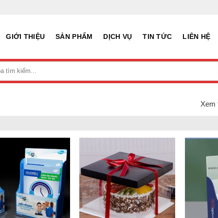
GIỚI THIỆU
SẢN PHẨM
DỊCH VỤ
TIN TỨC
LIÊN HỆ
Xem t