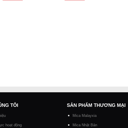
ÚNG TÔI
SẢN PHẨM THƯƠNG MẠI
hiệu
Mica Malayxia
vực hoạt động
Mica Nhật Bản