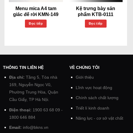
Menu mica A4 tam
Kệ trưng bày sản
giác đế rời KMN-149
phẩm KTB-0111
Đọc tiếp
Đọc tiếp
THÔNG TIN LIÊN HỆ
VỀ CHÚNG TÔI
Địa chỉ:
Tầng 5, Tòa nhà
Giới thiệu
169, Nguyễn Ngọc Vũ,
Lĩnh vực hoạt động
Phường Trung Hòa, Quận
Chính sách chất lượng
Cầu Giấy, TP Hà Nội.
Triết lí kinh doanh
Điện thoại:
1900 63 68 09 -
1800 646 884
Năng lực - cơ sở vật chất
Email:
info@bkns.vn