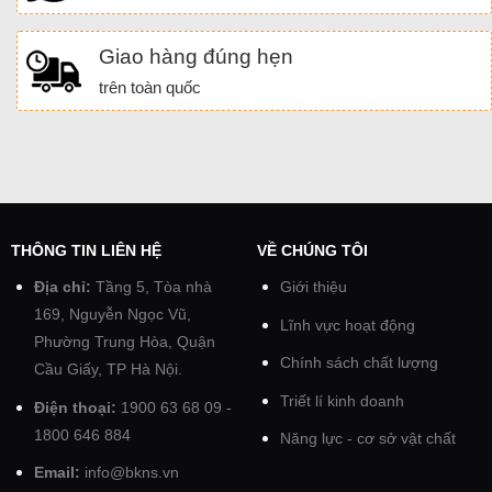
Giao hàng đúng hẹn
trên toàn quốc
THÔNG TIN LIÊN HỆ
VỀ CHÚNG TÔI
Địa chỉ:
Tầng 5, Tòa nhà
Giới thiệu
169, Nguyễn Ngọc Vũ,
Lĩnh vực hoạt động
Phường Trung Hòa, Quận
Chính sách chất lượng
Cầu Giấy, TP Hà Nội.
Triết lí kinh doanh
Điện thoại:
1900 63 68 09 -
1800 646 884
Năng lực - cơ sở vật chất
Email:
info@bkns.vn