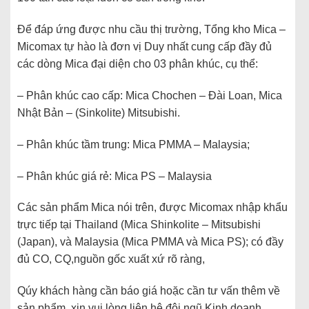
Để đáp ứng được nhu cầu thị trường, Tổng kho Mica –
Micomax tự hào là đơn vị Duy nhất cung cấp đầy đủ
các dòng Mica đại diện cho 03 phân khúc, cụ thể:
– Phân khúc cao cấp: Mica Chochen – Đài Loan, Mica
Nhật Bản – (Sinkolite) Mitsubishi.
– Phân khúc tầm trung: Mica PMMA – Malaysia;
– Phân khúc giá rẻ: Mica PS – Malaysia
Các sản phẩm Mica nói trên, được Micomax nhập khẩu
trực tiếp tại Thailand (Mica Shinkolite – Mitsubishi
(Japan), và Malaysia (Mica PMMA và Mica PS); có đầy
đủ CO, CQ,nguồn gốc xuất xứ rõ ràng,
Qúy khách hàng cần báo giá hoặc cần tư vấn thêm về
sản phẩm, xin vui lòng liên hệ đội ngũ Kinh doanh