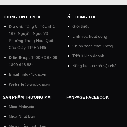
THÔNG TIN LIÊN HỆ
VỀ CHÚNG TÔI
Địa chỉ:
Tầng 5, Tòa nhà
Giới thiệu
169, Nguyễn Ngọc Vũ,
Lĩnh vực hoạt động
Phường Trung Hòa, Quận
Chính sách chất lượng
Cầu Giấy, TP Hà Nội.
Triết lí kinh doanh
Điện thoại:
1900 63 68 09 -
1800 646 884
Năng lực - cơ sở vật chất
Email:
info@bkns.vn
Website:
www.bkns.vn
SẢN PHẨM THƯƠNG MẠI
FANPAGE FACEBOOK
Mica Malayxia
Mica Nhật Bản
Mica chống tĩnh điện