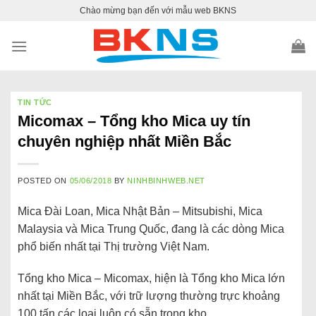
Skip
Chào mừng bạn đến với mẫu web BKNS
to
content
TIN TỨC
Micomax – Tổng kho Mica uy tín
chuyên nghiệp nhất Miền Bắc
POSTED ON
05/06/2018
BY
NINHBINHWEB.NET
Mica Đài Loan, Mica Nhật Bản – Mitsubishi, Mica
Malaysia và Mica Trung Quốc, đang là các dòng Mica
phổ biến nhất tại Thị trường Việt Nam.
Tổng kho Mica – Micomax, hiện là Tổng kho Mica lớn
nhất tại Miền Bắc, với trữ lượng thường trực khoảng
100 tấn các loại luôn có sẵn trong kho.