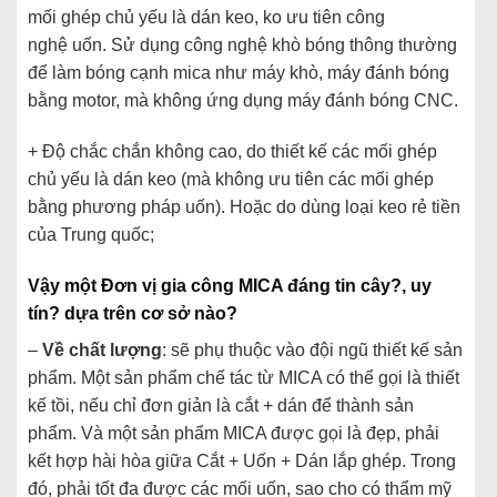
mối ghép chủ yếu là dán keo, ko ưu tiên công
nghệ uốn. Sử dụng công nghệ khò bóng thông thường
để làm bóng cạnh mica như máy khò, máy đánh bóng
bằng motor, mà không ứng dụng máy đánh bóng CNC.
+ Độ chắc chắn không cao, do thiết kế các mối ghép
chủ yếu là dán keo (mà không ưu tiên các mối ghép
bằng phương pháp uốn). Hoặc do dùng loại keo rẻ tiền
của Trung quốc;
Vậy một Đơn vị gia công MICA đáng tin cây?, uy
tín? dựa trên cơ sở nào?
–
Về chất lượng
: sẽ phụ thuộc vào đội ngũ thiết kế sản
phẩm. Một sản phẩm chế tác từ MICA có thể gọi là thiết
kế tồi, nếu chỉ đơn giản là cắt + dán để thành sản
phẩm. Và một sản phẩm MICA được gọi là đẹp, phải
kết hợp hài hòa giữa Cắt + Uốn + Dán lắp ghép. Trong
đó, phải tốt đa được các mối uốn, sao cho có thẩm mỹ