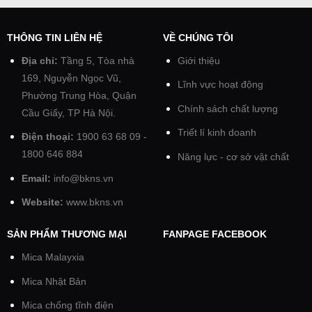
THÔNG TIN LIÊN HỆ
VỀ CHÚNG TÔI
Địa chỉ:
Tầng 5, Tòa nhà
Giới thiệu
169, Nguyễn Ngọc Vũ,
Lĩnh vực hoạt động
Phường Trung Hòa, Quận
Chính sách chất lượng
Cầu Giấy, TP Hà Nội.
Triết lí kinh doanh
Điện thoại:
1900 63 68 09 -
1800 646 884
Năng lực - cơ sở vật chất
Email:
info@bkns.vn
Website:
www.bkns.vn
SẢN PHẨM THƯƠNG MẠI
FANPAGE FACEBOOK
Mica Malayxia
Mica Nhật Bản
Mica chống tĩnh điện