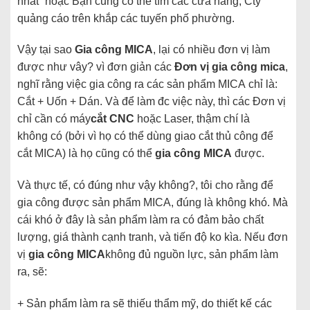
nhất” hoặc Bạn cũng có thể tìm các cửa hàng, Cty
quảng cáo trên khắp các tuyến phố phường.
Vậy tại sao
Gia công MICA
, lại có nhiều đơn vị làm
được như vây? vì đơn giản các
Đơn vị gia công mica
,
nghĩ rằng việc gia công ra các sản phẩm MICA chỉ là:
Cắt + Uốn + Dán. Và để làm đc việc này, thì các Đơn vị
chỉ cần có máy
cắt CNC
hoặc Laser, thậm chí là
không có (bởi vì họ có thể dùng giao cắt thủ công để
cắt MICA) là họ cũng có thể
gia công MICA
được.
Và thực tế, có đúng như vậy không?, tôi cho rằng để
gia công được sản phẩm MICA, đúng là không khó. Mà
cái khó ở đây là sản phẩm làm ra có đảm bảo chất
lượng, giá thành cạnh tranh, và tiến độ ko kìa. Nếu đơn
vị
gia công MICA
không đủ nguồn lực, sản phẩm làm
ra, sẽ:
+ Sản phẩm làm ra sẽ thiếu thẩm mỹ, do thiết kế các